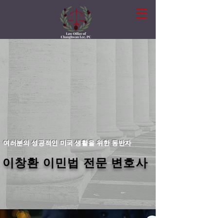
​시카고 이민법 전문
이창환 변호사
Law Office of Changhwan Lee, PC
​여러분의 성공적인 미국 생활을 위한 동반자
이창환 이민법 전문 변호사