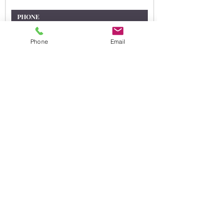
연락처
상담을 원하시는 내용을 적어주세요
Phone
Email
보내기 (SUBMIT)
연락처
2454 E. Dempster St #310
Des Plaines, IL 60016
Tel:
847-375-9620