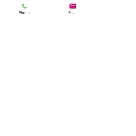
상담을 원하시는 내용을 적어주세요
Phone
Email
보내기 (SUBMIT)
연락처
2454 E. Dempster St #310
Des Plaines, IL 60016
Tel:
847-375-9620
office@clee-law.com