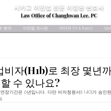
​시카고 이민법 전문
이창환 변호사
Law Office of Changhwan Lee, PC
무 분야
이민법 게시판
미디어 (TV & Radio)
Q&
취업비자(H1b)로 최장 몇년
할 수 있나요?
연장기간은 6년입니다. 다만 비자청원서(I-140)가 승인
.