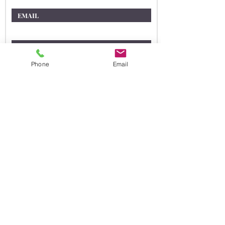
연락처
상담을 원하시는 내용을 적어주세요
Phone
Email
보내기 (SUBMIT)
연락처
2454 E. Dempster St #310